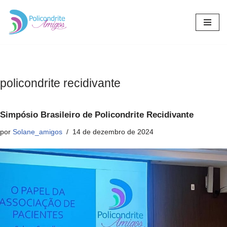
Pular
para
o
conteúdo
policondrite recidivante
Simpósio Brasileiro de Policondrite Recidivante
por
Solane_amigos
14 de dezembro de 2024