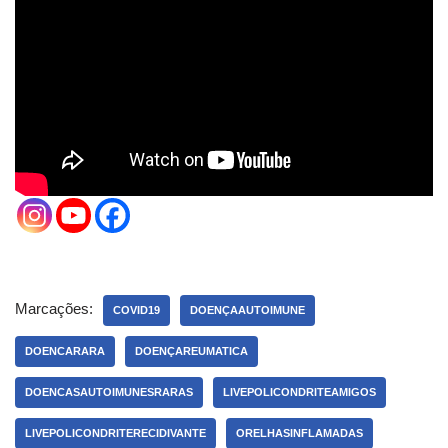
Marcações:
COVID19​
DOENÇAAUTOIMUNE​
DOENCARARA​
DOENÇAREUMATICA​
DOENCASAUTOIMUNESRARAS​
LIVEPOLICONDRITEAMIGOS​
LIVEPOLICONDRITERECIDIVANTE
ORELHASINFLAMADAS​