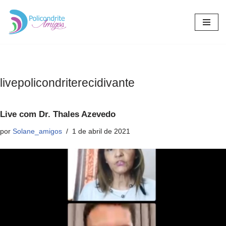
Pular
para
o
conteúdo
livepolicondriterecidivante
Live com Dr. Thales Azevedo
por
Solane_amigos
1 de abril de 2021