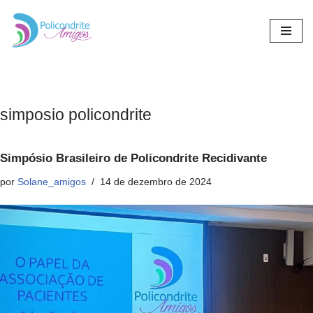
Pular
para
o
conteúdo
simposio policondrite
Simpósio Brasileiro de Policondrite Recidivante
por
Solane_amigos
14 de dezembro de 2024